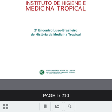
Editorial
Medicina tropical e saúde global:
outputs do 2º Encontro Luso-
Brasileiro de História da Medicina
Tropical
Editorial convidado
O 2º Encontro Luso-Brasileiro de
História da Medicina Tropical: um
testemunho
Doenças, agentes patogénicos,
PAGE
I
/ 210
atores, instituições e visões da
medicina tropical