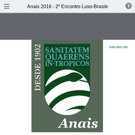
DOWNLOAD
Anais 2016 - 2º Encontro Luso-Brasileiro de Histór
Anais 2016 - 2.pdf
7.5 MB
TABLE OF CONTENTS
CAPA
Ficha técnica
Sumário
Introdução
Da medicina colonial e pós-colonial
à Saúde Global: Introdução ao 2º
Encontro Luso-Brasileiro de
História da Medicina Tropical