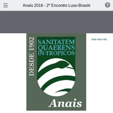
DOWNLOAD
Anais 2016 - 2º Encontro Luso-Brasileiro de Histór
Anais 2016 - 2.pdf
7.5 MB
TABLE OF CONTENTS
CAPA
Ficha técnica
Sumário
Introdução
Da medicina colonial e pós-colonial
à Saúde Global: Introdução ao 2º
Encontro Luso-Brasileiro de
História da Medicina Tropical