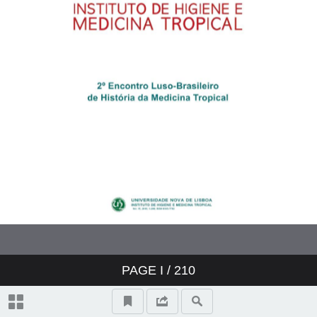
Editorial
Medicina tropical e saúde global:
outputs do 2º Encontro Luso-
Brasileiro de História da Medicina
Tropical
Editorial convidado
O 2º Encontro Luso-Brasileiro de
História da Medicina Tropical: um
testemunho
Doenças, agentes patogénicos,
PAGE
I
/ 210
atores, instituições e visões da
medicina tropical