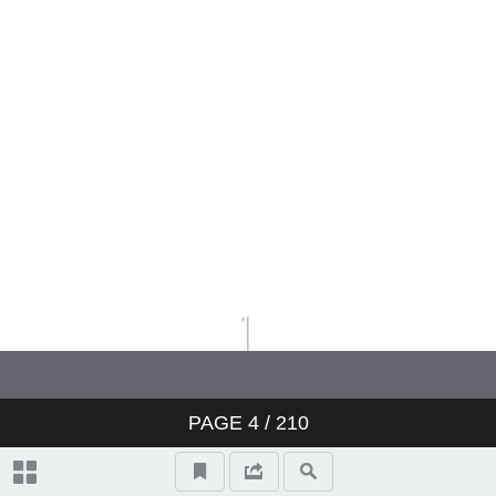
Editorial
Medicina tropical e saúde global:
outputs do 2º Encontro Luso-
Brasileiro de História da Medicina
Tropical
Editorial convidado
O 2º Encontro Luso-Brasileiro de
História da Medicina Tropical: um
testemunho
Doenças, agentes patogénicos,
PAGE
4
/ 210
atores, instituições e visões da
medicina tropical