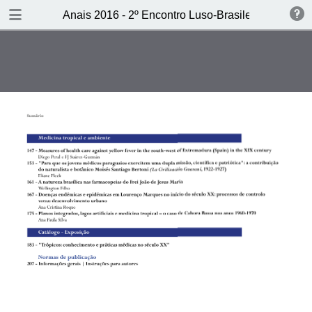
DOWNLOAD
Anais 2016 - 2º Encontro Luso-Brasileiro de Histór
Anais 2016 - 2.pdf
7.5 MB
TABLE OF CONTENTS
CAPA
Ficha técnica
Sumário
Introdução
Da medicina colonial e pós-colonial
à Saúde Global: Introdução ao 2º
Encontro Luso-Brasileiro de
História da Medicina Tropical