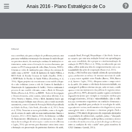
DOWNLOAD
Anais 2016 - Plano Estratégico de Cooperação 
publication.pdf
9.3 MB
TABLE OF CONTENTS
CAPA
Ficha técnica
Sumário
Editorial - O PECS: instrumento
estruturante da reflexão e da
cooperação em saúde entre os