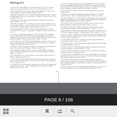
Estados membros da CPLP
Editorial Convidado - O poder
funcional da CPLP no quadro da
saúde
Cooperação em saúde: passado e
presente
Artigo Original - Cooperação
PAGE
8
/ 108
estruturante em saúde e o papel
das redes na CPLP