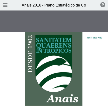
DOWNLOAD
Anais 2016 - Plano Estratégico de Cooperação 
publication.pdf
9.3 MB
TABLE OF CONTENTS
CAPA
Ficha técnica
Sumário
Editorial - O PECS: instrumento
estruturante da reflexão e da
cooperação em saúde entre os