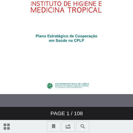
Estados membros da CPLP
Editorial Convidado - O poder
funcional da CPLP no quadro da
saúde
Cooperação em saúde: passado e
presente
Artigo Original - Cooperação
PAGE
1
/ 108
estruturante em saúde e o papel
das redes na CPLP