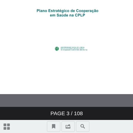
Estados membros da CPLP
Editorial Convidado - O poder
funcional da CPLP no quadro da
saúde
Cooperação em saúde: passado e
presente
Artigo Original - Cooperação
PAGE
3
/ 108
estruturante em saúde e o papel
das redes na CPLP