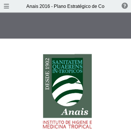
DOWNLOAD
Anais 2016 - Plano Estratégico de Cooperação 
publication.pdf
9.3 MB
TABLE OF CONTENTS
CAPA
Ficha técnica
Sumário
Editorial - O PECS: instrumento
estruturante da reflexão e da
cooperação em saúde entre os