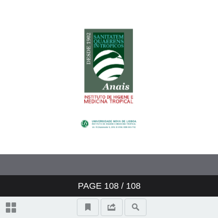
Estados membros da CPLP
Editorial Convidado - O poder
funcional da CPLP no quadro da
saúde
Cooperação em saúde: passado e
presente
Artigo Original - Cooperação
PAGE
108
/ 108
estruturante em saúde e o papel
das redes na CPLP