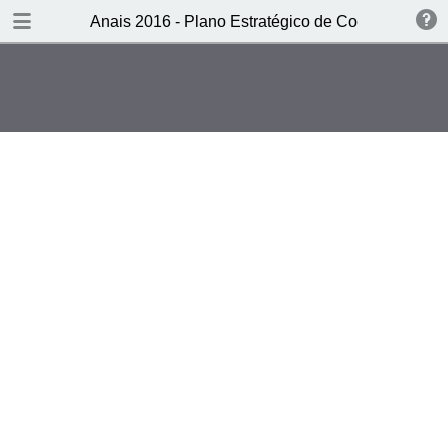
DOWNLOAD
Anais 2016 - Plano Estratégico de Cooperação 
publication.pdf
9.3 MB
TABLE OF CONTENTS
CAPA
Ficha técnica
Sumário
Editorial - O PECS: instrumento
estruturante da reflexão e da
cooperação em saúde entre os