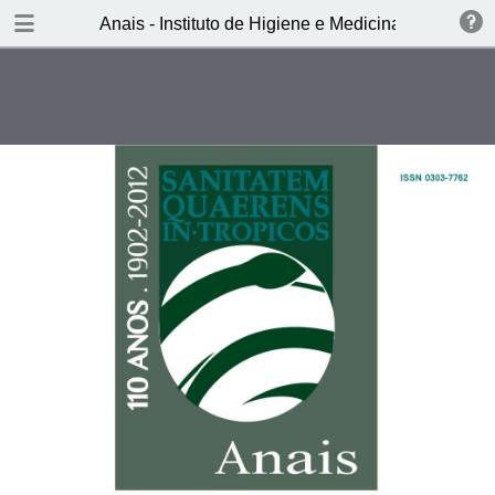
DOWNLOAD
Anais - Instituto de Higiene e Medicina Tropical - 
Anais - Instituto de Higiene e Medicina Tropical - Vol.11, 2012.pdf
29.2 MB
TABLE OF CONTENTS
Capa
Ficha Técnica
Sumário
Tema 1
PRIMÓRDIOS DOS SERVIÇOS DE