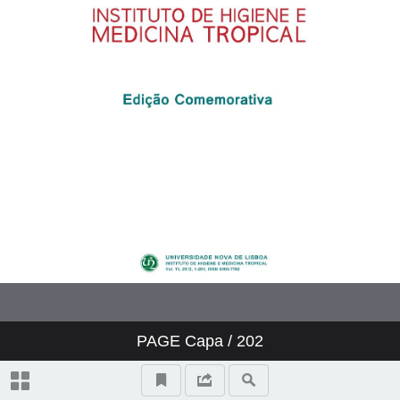
MEDICINA COLONIAL EM
ÁFRICA: SÉCULOS XV – XIX
RECORDAÇÕES DE UMA VIDA.
60 ANOS DE DEDICAÇÃO À
PARASITOLOGIA E AO
INSTITUTO DE HIGIENE E
MEDICINA TROPICAL
PROJETO DE DIAGNÓSTICO DA
PAGE
Capa
/ 202
BIBLIOTECA DO INSTITUTO DE
HIGIENE E MEDICINA TROPICAL