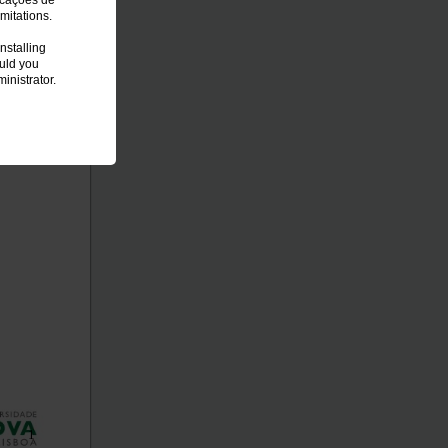
icações de
mitations.
nstalling
ould you
inistrator.
1