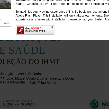
You are currently viewing the Basic HTML version of Maquetas de Edif
Saúde - Coleção do IHMT. It has a number of design and functionality li
To maximize your viewing experience of this flip book, we recommend i
Adobe Flash Player. This installation will only take a few moments. Sh
experience any issues with installation, please contact your System Adm
AQUETAS DE
DIFICAÇÕES
E SAÚDE
OLEÇÃO DO IHMT
denação
José Luís Doria
res
João Miguel Couto Duarte, José Luís Doria
uro e fotografia
Luís Filipe Marto