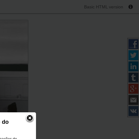
Basic HTML version
o do