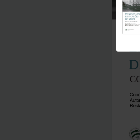
M
E
D
C
Coor
Auto
Resta