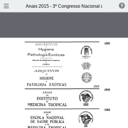
DOWNLOAD
Anais 2015 - 3º Congresso Nacional de Medicina T
publication.pdf
4.8 MB
TABLE OF CONTENTS
CAPA
Ficha t&#233;cnica
Sum&#225;rio
Editorial - Reinventando os Anais
do IHMT
Anais do IHMT 2015 – Parte I
Sess&#227;o Solene - Discurso de
abertura do 3&#186; Congresso
Nacional de Medicina Tropical