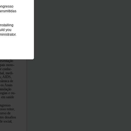
Congresso
ansmitidas
nstalling
ould you
inistrator.
iversos pú-
resentação
ipais moto-
de conhe-
bal, medi-
es, AIDS,
inâmica de
 os Anais
ranslação
logias e ou-
s em saúde
ongresso
sso reitor,
curso de
es desafios
e social,