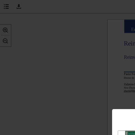
E
Rei
Reinv
Paulo Fe
Diretor do 
Zulmira 
Vice-Diret
zhartz@ihm