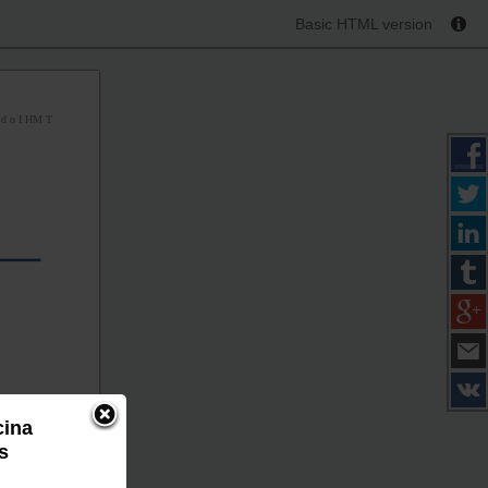
Basic HTML version
s d o I HM T
cina
s