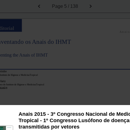
Page
5 / 138
ditorial
A n a i 
nventando os Anais do IHMT
enting the Anais of IHMT
rrinho
Instituto de Higiene e MedicinaTropical
Hartz
ora do Instituto de Higiene e MedicinaTropical
t.unl.pt
Anais 2015 - 3º Congresso Nacional de Medi
Tropical - 1º Congresso Lusófono de doença
transmitidas por vetores