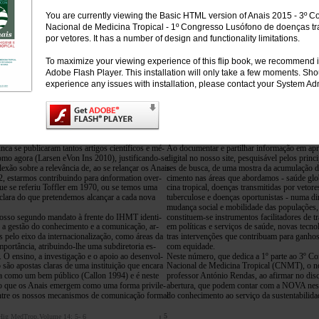
You are currently viewing the Basic HTML version of Anais 2015 - 3º 
Nacional de Medicina Tropical - 1º Congresso Lusófono de doenças tr
por vetores. It has a number of design and functionality limitations.
To maximize your viewing experience of this flip book, we recommend i
Adobe Flash Player. This installation will only take a few moments. Sh
experience any issues with installation, please contact your System Adm
 mais de 30 000 publicações científicas e este nú-
e informal, com que nos relacionamos com d
esce inexoravelmente à taxa de cerca de 5% ao
blicos, internos e externos.
nca se publicaram tantos artigos científicos e mé-
Ao documentar e partilhar informação em ap
omo agora (Larsen eVon Ins 2010), justificando-se
digital no nosso site, pesquisável pelos princ
lexão sobre a relevância de, ao se relançar os Anais
res de busca, de uma mostra da acumulação 
, estarmos contribuindo para o
information over-
cimento nas áreas que abordamos - saúde glo
ue se referiu Toffler em 1970, ou se temos uma
cina tropical, doenças transmitidas por vetor
clara do que pretendemos alcançar a cada nova
tuberculose e doenças oportunistas - numa d
mudança social e mobilidade das populações,
osso segundo mandato à frente do IHMT identi-
constituem-se instrumentos facilitadores de t
 a gestão do conhecimento e a comunicação, ar-
em políticas e serviços de saúde, novas tecno
as pelo eixo da internacionalização, como áreas da
tras intervenções que contribuam para ganho
mportância, atribuindo-lhe uma subdiretoria es-
com equidade.
a. O ensino, a investigação e o apoio ao desenvol-
Neste número, que dedica a 1º parte ao 3º C
 são apostas claras de uma instituição que encara
Nacional de Medicina Tropical (CNMT), o no
ia como um bem público (Callon 1994) e é neste
professor António Rendas, ao afirmar no dis
o que os Anais emergem como uma forma privile-
abertura, que podem contar com a NOVA nest
ntre os nossos mecanismos de comunicação formal
do conhecimento ao serviço da sustentabilidad
5
Hig MedTrop,Volume 14: 5- 6