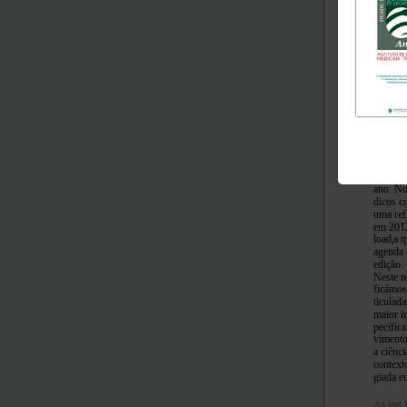
Existem
mero cr
ano. Nu
dicos c
uma ref
em 2012
load,
a q
agenda 
edição.
Neste n
ficámos
ticulad
maior i
pecífic
vimento
a ciênc
context
giada e
An Inst 