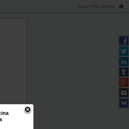
Basic HTML version
cina
s