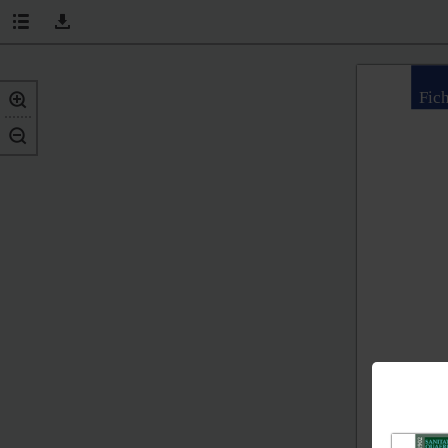
Fic
Anais 