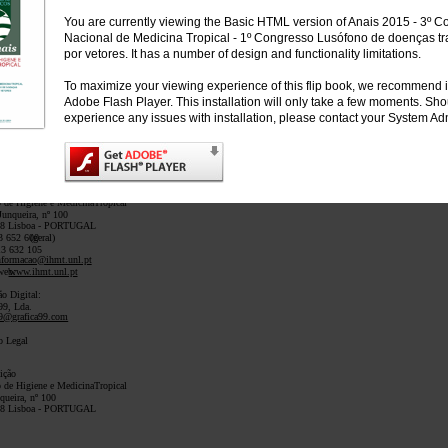
resso Nacional de MedicinaTropical
resso Lusófono de DoençasTransmitidas porVetores
You are currently viewing the Basic HTML version of Anais 2015 - 3º 
Nacional de Medicina Tropical - 1º Congresso Lusófono de doenças tr
por vetores. It has a number of design and functionality limitations.
ação
ca do Instituto de Higiene e MedicinaTropical
To maximize your viewing experience of this flip book, we recommend i
e dos Anais
Adobe Flash Player. This installation will only take a few moments. Sh
Gráfico e paginação
experience any issues with installation, please contact your System Adm
.pt
: 200 exemplares
03 - 7762
NIVERSIDADE NOVA DE LISBOA
to de Higiene e MedicinaTropical
Junqueira, nº 100
08 Lisboa - PORTUGAL
3 652 600
(geral)
13 632 105
nformacao@ihmt.unl.pt
web:
www.ihmt.unl.pt
ão Digital:
99, Lda.
99@grafica99.com
o Legal
ição
to de Higiene e MedicinaTropical
queira, nº 100
08 Lisboa - PORTUGAL