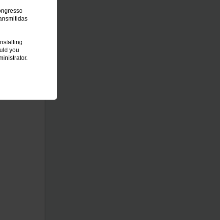
Congresso
ansmitidas
nstalling
ould you
inistrator.