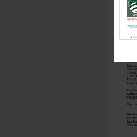
3º Cong
1º Cong
Coorden
Bibliote
Gabinet
Design 
2aocubo
Edição
Tiragem
ISSN 03
(C) U
Institu
Rua da 
1349-0
+35121
+351 2
E-mail:
i
Página 
Impress
Gráfica 
grafica
Depósit
Distribu
Institu
Rua Jun
1349-0